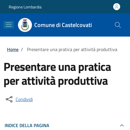
Salta al contenuto principale
Skip to footer content
Regione Lombardia
Comune di Castelcovati
Briciole di pane
Home
/
Presentare una pratica per attività produttiva
Presentare una pratica
per attività produttiva
Condividi
INDICE DELLA PAGINA