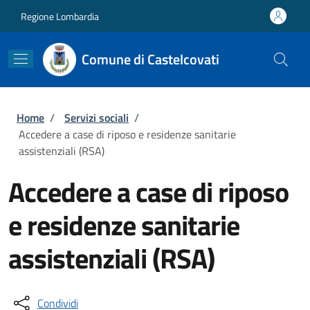
Salta al contenuto principale
Skip to footer content
Regione Lombardia
Comune di Castelcovati
Briciole di pane
Home
/
Servizi sociali
/
Accedere a case di riposo e residenze sanitarie
assistenziali (RSA)
Accedere a case di riposo
e residenze sanitarie
assistenziali (RSA)
Condividi