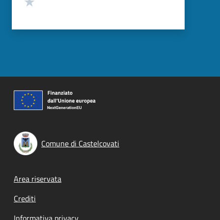
Valuta 1 stelle su 5
Comune di Castelcovati
Footer menu
Area riservata
Crediti
Informativa privacy