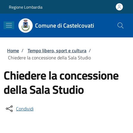
Salta al contenuto principale
Skip to footer content
Regione Lombardia
Comune di Castelcovati
Briciole di pane
Home
/
Tempo libero, sport e cultura
/
Chiedere la concessione della Sala Studio
Chiedere la concessione
della Sala Studio
Condividi