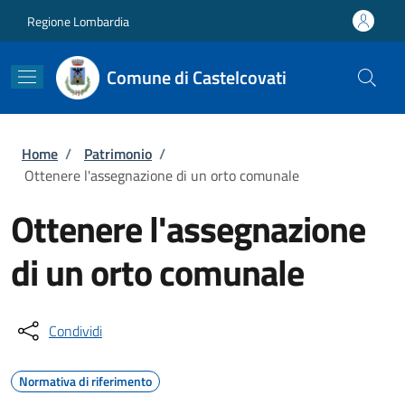
Salta al contenuto principale
Skip to footer content
Regione Lombardia
Comune di Castelcovati
Briciole di pane
Home
/
Patrimonio
/
Ottenere l'assegnazione di un orto comunale
Ottenere l'assegnazione
di un orto comunale
Condividi
Normativa di riferimento