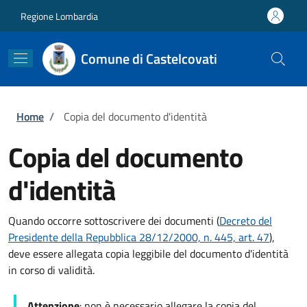
Salta al contenuto principale
Skip to footer content
Regione Lombardia
Comune di Castelcovati
Briciole di pane
Home
/
Copia del documento d'identità
Copia del documento
d'identità
Quando occorre sottoscrivere dei documenti (
Decreto del
Presidente della Repubblica 28/12/2000, n. 445, art. 47
),
deve essere allegata copia leggibile del documento d'identità
in corso di validità.
Attenzione
: non è necessario allegare la copia del