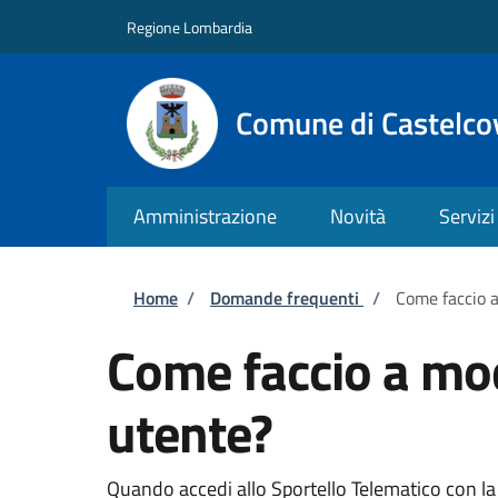
Salta al contenuto principale
Skip to footer content
Regione Lombardia
Comune di Castelco
Amministrazione
Novità
Servizi
Briciole di pane
Home
/
Domande frequenti
/
Come faccio a
Come faccio a modi
utente?
Quando accedi allo Sportello Telematico con la t