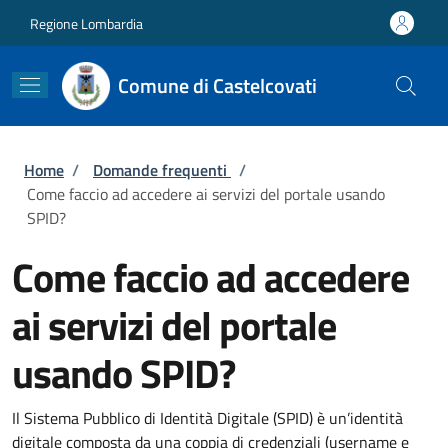
Salta al contenuto principale
Skip to footer content
Regione Lombardia
Comune di Castelcovati
Briciole di pane
Home
/
Domande frequenti
/
Come faccio ad accedere ai servizi del portale usando
SPID?
Come faccio ad accedere
ai servizi del portale
usando SPID?
Il Sistema Pubblico di Identità Digitale (SPID) è un’identità
digitale composta da una coppia di credenziali (username e