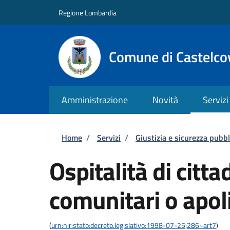
Salta al contenuto principale
Skip to footer content
Regione Lombardia
Comune di Castelco
Amministrazione
Novità
Servizi
Briciole di pane
Home
/
Servizi
/
Giustizia e sicurezza pubbl
Ospitalità di citta
comunitari o apol
(
urn:nir:stato:decreto.legislativo:1998-07-25;286~art7
)