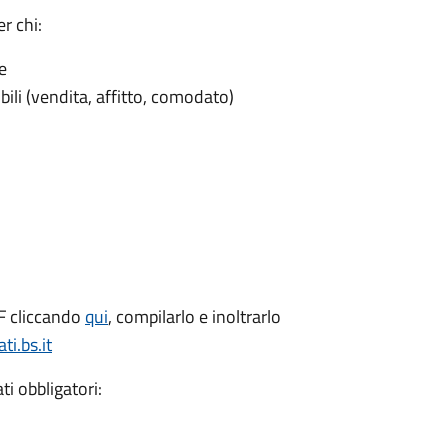
r chi:
e
ili (vendita, affitto, comodato)
DF cliccando
qui
, compilarlo e inoltrarlo
i.bs.it
ati obbligatori: