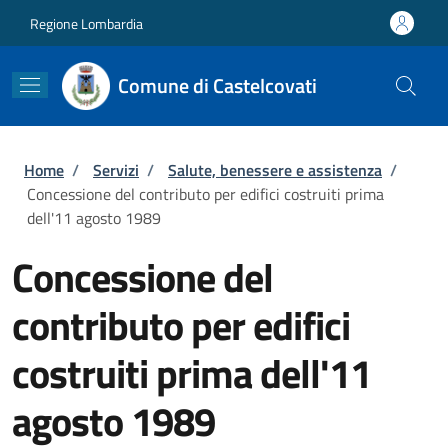
Salta al contenuto principale
Skip to footer content
Regione Lombardia
Comune di Castelcovati
Briciole di pane
Home
/
Servizi
/
Salute, benessere e assistenza
/
Concessione del contributo per edifici costruiti prima
dell'11 agosto 1989
Concessione del
contributo per edifici
costruiti prima dell'11
agosto 1989