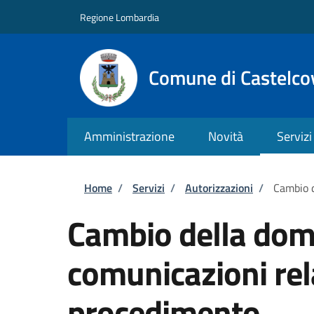
Salta al contenuto principale
Skip to footer content
Regione Lombardia
Comune di Castelco
Amministrazione
Novità
Servizi
Briciole di pane
Home
/
Servizi
/
Autorizzazioni
/
Cambio d
Cambio della domi
comunicazioni rel
procedimento