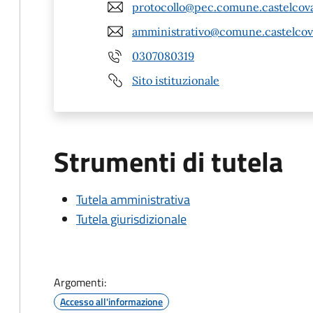
protocollo@pec.comune.castelcovat
amministrativo@comune.castelcovat
0307080319
Sito istituzionale
Strumenti di tutela
Tutela amministrativa
Tutela giurisdizionale
Argomenti:
Accesso all'informazione