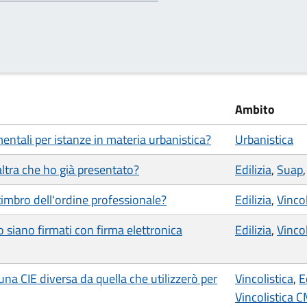
Ambito
ntali per istanze in materia urbanistica?
Urbanistica
ltra che ho già presentato?
Edilizia
,
Suap
timbro dell'ordine professionale?
Edilizia
,
Vincol
o siano firmati con firma elettronica
Edilizia
,
Vincol
a CIE diversa da quella che utilizzerò per
Vincolistica
,
E
Vincolistica 