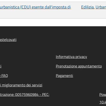
urbanistica (CDU) esente dall'imposta di
Edilizia
,
Urban
stelcovati
Informativa privacy
i
Prenotazione appuntamento
e FAQ
Pagamenti
i miglioramento dei servizi
istrazione: 00575960984 - PEC:
Powe
10.4