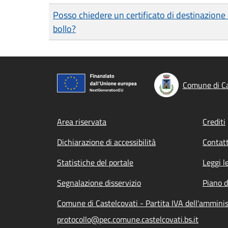
Posso chiedere un certificato di destinazione 
bollo?
Comune di Ca
Footer menu
Area riservata
Crediti
Dichiarazione di accessibilità
Contatt
Statistiche del portale
Leggi l
Segnalazione disservizio
Piano d
Comune di Castelcovati - Partita IVA dell'ammin
protocollo@pec.comune.castelcovati.bs.it