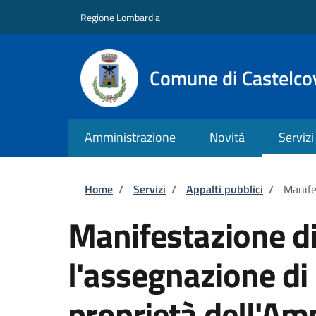
Salta al contenuto principale
Skip to footer content
Regione Lombardia
Comune di Castelco
Amministrazione
Novità
Servizi
Briciole di pane
Home
/
Servizi
/
Appalti pubblici
/
Manife
Manifestazione di
l'assegnazione di
proprietà dell'Am