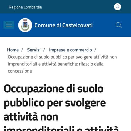
Salta al contenuto principale
Skip to footer content
Regione Lombardia
Comune di Castelcovati
Briciole di pane
Home
/
Servizi
/
Imprese e commercio
/
Occupazione di suolo pubblico per svolgere attività non
imprenditoriali e attività benefiche: rilascio della
concessione
Occupazione di suolo
pubblico per svolgere
attività non
imprenditoriali e attività