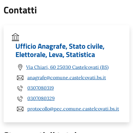
Contatti
Ufficio Anagrafe, Stato civile,
Elettorale, Leva, Statistica
Via Chiari, 60 25030 Castelcovati (BS)
anagrafe@comune.castelcovati.bs.it
0307080319
0307080329
protocollo@pec.comune.castelcovati.bs.it