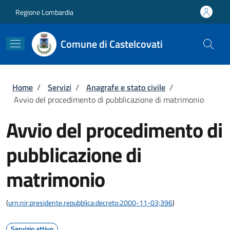
Salta al contenuto principale
Skip to footer content
Regione Lombardia
Comune di Castelcovati
Briciole di pane
Home
/
Servizi
/
Anagrafe e stato civile
/
Avvio del procedimento di pubblicazione di matrimonio
Avvio del procedimento di
pubblicazione di
matrimonio
(
urn:nir:presidente.repubblica:decreto:2000-11-03;396
)
Servizio attivo