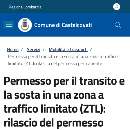
Salta al contenuto principale
Skip to footer content
Regione Lombardia
Comune di Castelcovati
Briciole di pane
Home
/
Servizi
/
Mobilità e trasporti
/
Permesso per il transito e la sosta in una zona a traffico
limitato (ZTL): rilascio del permesso permanente
Permesso per il transito e
la sosta in una zona a
traffico limitato (ZTL):
rilascio del permesso