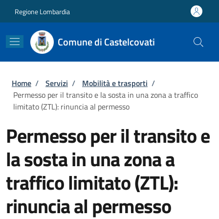
Salta al contenuto principale
Skip to footer content
Regione Lombardia
Comune di Castelcovati
Briciole di pane
Home
/
Servizi
/
Mobilità e trasporti
/
Permesso per il transito e la sosta in una zona a traffico
limitato (ZTL): rinuncia al permesso
Permesso per il transito e
la sosta in una zona a
traffico limitato (ZTL):
rinuncia al permesso