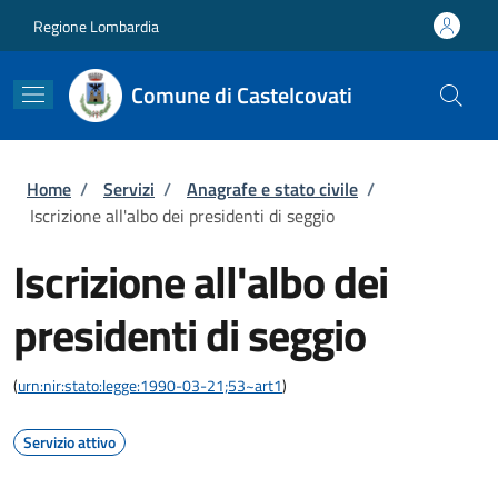
Salta al contenuto principale
Skip to footer content
Regione Lombardia
Comune di Castelcovati
Briciole di pane
Home
/
Servizi
/
Anagrafe e stato civile
/
Iscrizione all'albo dei presidenti di seggio
Iscrizione all'albo dei
presidenti di seggio
(
urn:nir:stato:legge:1990-03-21;53~art1
)
Servizio attivo