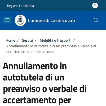
Salta al contenuto principale
Skip to footer content
Regione Lombardia
Comune di Castelcovati
Briciole di pane
Home
/
Servizi
/
Mobilità e trasporti
/
Annullamento in autotutela di un preavviso o verbale di
accertamento per inesattezze
Annullamento in
autotutela di un
preavviso o verbale di
accertamento per