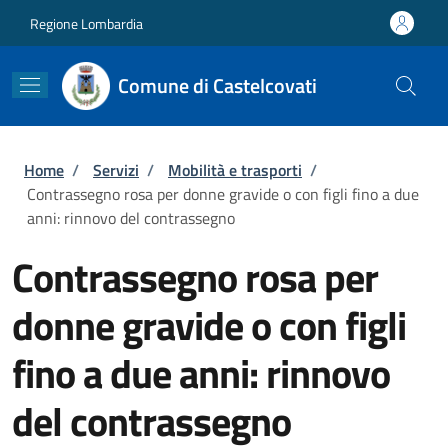
Salta al contenuto principale
Skip to footer content
Regione Lombardia
Comune di Castelcovati
Briciole di pane
Home
/
Servizi
/
Mobilità e trasporti
/
Contrassegno rosa per donne gravide o con figli fino a due
anni: rinnovo del contrassegno
Contrassegno rosa per
donne gravide o con figli
fino a due anni: rinnovo
del contrassegno