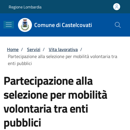
Salta al contenuto principale
Skip to footer content
Regione Lombardia
Comune di Castelcovati
Briciole di pane
Home
/
Servizi
/
Vita lavorativa
/
Partecipazione alla selezione per mobilità volontaria tra
enti pubblici
Partecipazione alla
selezione per mobilità
volontaria tra enti
pubblici