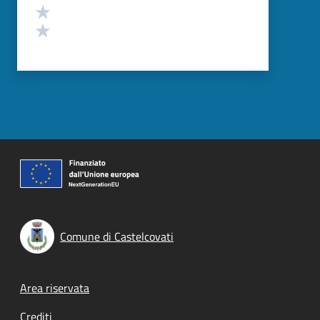
Valuta 2 stelle su 5
Valuta 1 stelle su 5
Comune di Castelcovati
Footer menu
Area riservata
Crediti