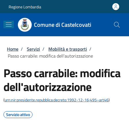
Salta al contenuto principale
Skip to footer content
Regione Lombardia
Comune di Castelcovati
Briciole di pane
Home
/
Servizi
/
Mobilità e trasporti
/
Passo carrabile: modifica dell'autorizzazione
Passo carrabile: modifica
dell'autorizzazione
(
urn:nir:presidente.repubblica:decreto:1992-12-16;495~art46
)
Servizio attivo