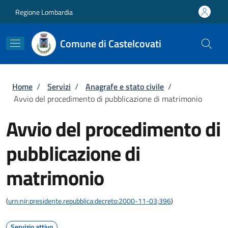
Salta al contenuto principale
Skip to footer content
Regione Lombardia
Comune di Castelcovati
Briciole di pane
Home
/
Servizi
/
Anagrafe e stato civile
/
Avvio del procedimento di pubblicazione di matrimonio
Avvio del procedimento di
pubblicazione di
matrimonio
(
urn:nir:presidente.repubblica:decreto:2000-11-03;396
)
Servizio attivo