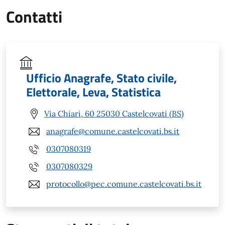
Contatti
Ufficio Anagrafe, Stato civile,
Elettorale, Leva, Statistica
Via Chiari, 60 25030 Castelcovati (BS)
anagrafe@comune.castelcovati.bs.it
0307080319
0307080329
protocollo@pec.comune.castelcovati.bs.it