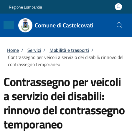
Salta al contenuto principale
Skip to footer content
Regione Lombardia
Comune di Castelcovati
Briciole di pane
Home
/
Servizi
/
Mobilità e trasporti
/
Contrassegno per veicoli a servizio dei disabili: rinnovo del
contrassegno temporaneo
Contrassegno per veicoli
a servizio dei disabili:
rinnovo del contrassegno
temporaneo