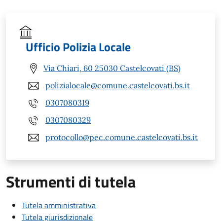
Ufficio Polizia Locale
Via Chiari, 60 25030 Castelcovati (BS)
polizialocale@comune.castelcovati.bs.it
0307080319
0307080329
protocollo@pec.comune.castelcovati.bs.it
Strumenti di tutela
Tutela amministrativa
Tutela giurisdizionale